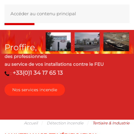
Accéder au contenu principal
Proffire,
des professionnels
au service de vos installations contre le FEU
+33(0)1 34 17 65 13
:
Nos services incendie
Accueil
Détection incendie
Tertiaire & Industrie