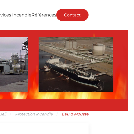
vices incendie
Références
Contact
ueil
Protection incendie
Eau & Mousse