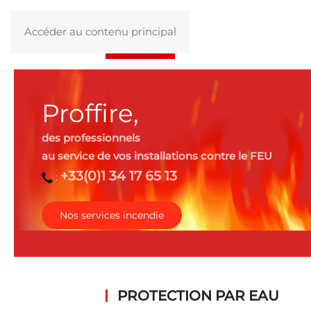
Accéder au contenu principal
Proffire,
des professionnels
au service de vos installations contre le FEU
+33(0)1 34 17 65 13
:
Nos services incendie
PROTECTION PAR EAU