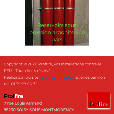
Reservoirs sous
pression argonite 200
bars
Copyright © 2026 Proffire, vos installations contre le
FEU - Tous droits réservés
Réalisation du site :
Groupe Multistud
agence Sannois
tel.: 01 39 98 96 72
Prof
fire
7 rue Louis Armand
95230 SOISY SOUS MONTMORENCY