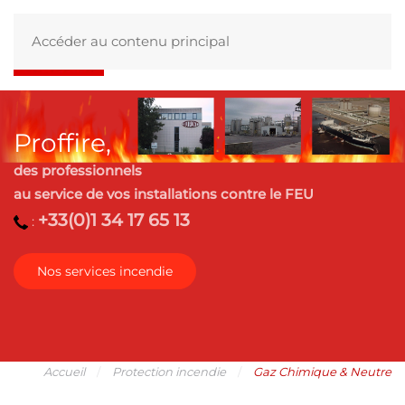
Accéder au contenu principal
Proffire,
des professionnels
au service de vos installations contre le FEU
+33(0)1 34 17 65 13
:
Nos services incendie
Accueil
Protection incendie
Gaz Chimique & Neutre